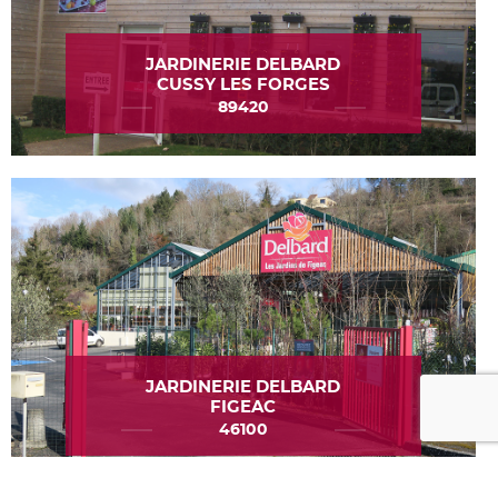
JARDINERIE DELBARD
CUSSY LES FORGES
89420
JARDINERIE DELBARD
FIGEAC
s réglementations. Personnalisez vos préférences pour contrôler
46100