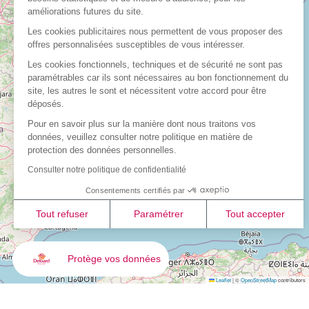
améliorations futures du site.
Les cookies publicitaires nous permettent de vous proposer des
offres personnalisées susceptibles de vous intéresser.
Les cookies fonctionnels, techniques et de sécurité ne sont pas
paramétrables car ils sont nécessaires au bon fonctionnement du
site, les autres le sont et nécessitent votre accord pour être
déposés.
Pour en savoir plus sur la manière dont nous traitons vos
données, veuillez consulter notre politique en matière de
protection des données personnelles.
Consulter notre politique de confidentialité
Consentements certifiés par
Tout refuser
Paramétrer
Tout accepter
Plateforme de Gestion du Consentement : Personnalisez vo
Axeptio consent
Protège vos données
Notre plateforme vous permet d'adapter et de gérer vos param
Leaflet
|
©
OpenStreetMap
contributors