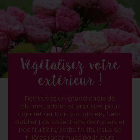
Végétalisez votre
extérieur !
Retrouvez un grand choix de
plantes, arbres et arbustes pour
concrétiser tous vos projets. Sans
oublier nos collections de rosiers et
nos fruitiers/petits fruits, issus de
filières reconnues pour leurs