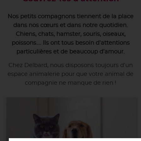
Nos petits compagnons tiennent de la place
dans nos cœurs et dans notre quotidien.
Chiens, chats, hamster, souris, oiseaux,
poissons…. Ils ont tous besoin d’attentions
particulières et de beaucoup d’amour.
Chez Delbard, nous disposons toujours d’un
espace animalerie pour que votre animal de
compagnie ne manque de rien !