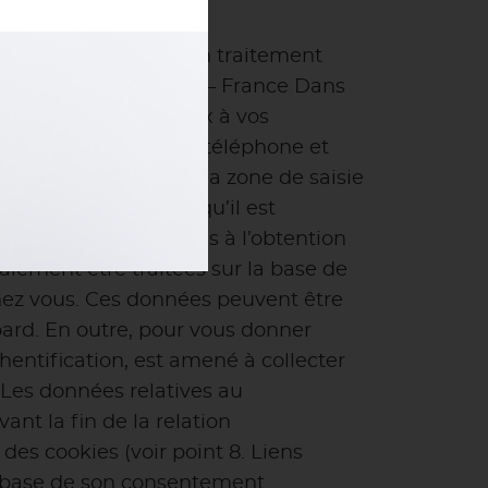
nant font l’objet d’un traitement
aint Jean Bonnefonds – France Dans
oir répondre au mieux à vos
esse email, numéro de téléphone et
 par ce dernier dans la zone de saisie
lle à l’utilisateur qu’il est
rictement nécessaires à l’obtention
lement être traitées sur la base de
chez vous. Ces données peuvent être
ard. En outre, pour vous donner
hentification, est amené à collecter
 Les données relatives au
nt la fin de la relation
 des cookies (voir point 8. Liens
 la base de son consentement