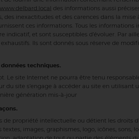
t de fournir une information concernant l’ensemble
www.delbard.local
des informations aussi précises 
 des inexactitudes et des carences dans la mise à j
ournissent ces informations. Tous les informations i
e indicatif, et sont susceptibles d’évoluer. Par ail
exhaustifs. Ils sont donnés sous réserve de modif
es données techniques.
ript. Le site Internet ne pourra être tenu responsa
sateur du site s’engage à accéder au site en utilisan
rnière génération mis-à-jour
façons.
s de propriété intellectuelle ou détient les droits
 textes, images, graphismes, logo, icônes, sons, lo
tion, adaptation de tout ou partie des éléments du