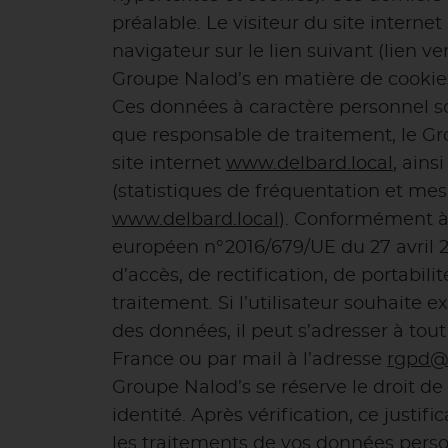
préalable. Le visiteur du site intern
navigateur sur le lien suivant (lien v
Groupe Nalod’s en matière de cookies 
Ces données à caractère personnel s
que responsable de traitement, le Gro
site internet
www.delbard.local
, ains
(statistiques de fréquentation et mes
www.delbard.local
). Conformément à 
européen n°2016/679/UE du 27 avril 201
d’accès, de rectification, de portabil
traitement. Si l’utilisateur souhaite
des données, il peut s’adresser à to
France ou par mail à l’adresse
rgpd@d
Groupe Nalod’s se réserve le droit de 
identité. Après vérification, ce just
les traitements de vos données perso