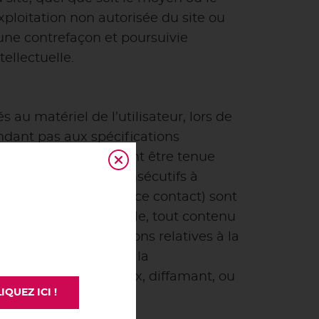
exploitation non autorisée du site ou
une contrefaçon et poursuivie
ellectuelle.
au matériel de l’utilisateur, lors de
ondant pas aux spécifications
d’s ne pourra également être tenue
te d’une chance) consécutifs à
 questions dans l’espace contact) sont
ise en demeure préalable, tout contenu
iculier aux dispositions relatives à la
é de mettre en cause la
tère raciste, injurieux, diffamant, ou
IQUEZ ICI !