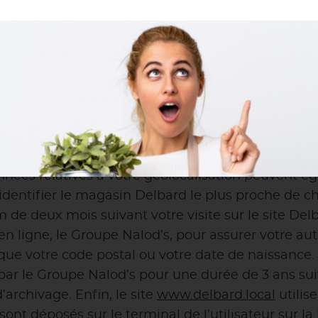
.
www.delbard.local
, certaines données vous concer
od’s – 17 Parc technologique Metrotech – 42650 S
sent sur le site
www.delbard.local
et afin de pouv
t susceptible de collecter les noms, prénoms, adr
’ensemble des données à caractère personnel saisies
e minimisation des données, le Groupe Nalod’s rappe
ormulaire de contact que les données qui sont st
ées relatives à votre géolocalisation peuvent éga
identifier le magasin Delbard le plus proche de 
 deux mois suivant votre visite sur le site Delb
n ligne, le Groupe Nalod’s, pour assurer votre aut
que votre code postal ou votre date de naissance.
r le Groupe Nalod’s pour une durée de 3 ans suiva
archivage. Enfin, le site
www.delbard.local
utilise
 sont déposés sur le terminal de l’utilisateur sur