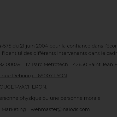
004-575 du 21 juin 2004 pour la confiance dans l’éc
l
l’identité des différents intervenants dans le cadre
682 00039 – 17 Parc Métrotech – 42650 Saint Jean
Avenue Debourg – 69007 LYON
 BOUGET-VACHERON.
personne physique ou une personne morale.
n Marketing – webmaster@nalods.com