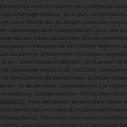
et Delbard est libre de modifier ses préférences qu
ers paramétrage cookies). Pour plus d’informations
et sur la finalité de ces deniers, merci de consul
ont conservées par le Groupe Nalod’s pour une d
upe Nalod’s traite ces données afin de permettre 
i que pour la réalisation de ses intérêts légitime
ure d’audience, amélioration du contenu proposé e
la loi « informatique et libertés » du 6 janvier 1
6 (applicable depuis le 25 mai 2018), l’utilisateur
ité et d’effacement de ses données ou encore d’opp
 exercer l’un de ses droits conformément à la régl
ut moment au : Groupe Nalod’s – 17 Parc Metrotec
elbard.fr
. Pour des raisons de sécurité et éviter
vous demander une copie d’un justificatif d’identit
ificatif sera détruit. Pour toute information compl
nnelles, vous pouvez contacter la Commission Nat