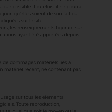
 des activités de la société. SAS
que possible. Toutefois, il ne pourra
our, qu’elles soient de son fait ou
ndiquées sur le site
leurs, les renseignements figurant sur
ications ayant été apportées depuis
ble de dommages matériels liés à
t un matériel récent, ne contenant pas
 d’usage sur tous les éléments
giciels. Toute reproduction,
 site, quel que soit le moyen ou le