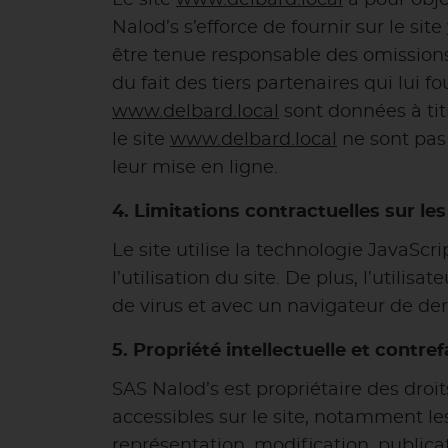
Le site
www.delbard.local
a pour obje
Nalod’s s’efforce de fournir sur le site
être tenue responsable des omissions,
du fait des tiers partenaires qui lui f
www.delbard.local
sont données à titr
le site
www.delbard.local
ne sont pas 
leur mise en ligne.
4. Limitations contractuelles sur l
Le site utilise la technologie JavaSc
l’utilisation du site. De plus, l’utili
de virus et avec un navigateur de de
5. Propriété intellectuelle et contre
SAS Nalod’s est propriétaire des droit
accessibles sur le site, notamment les
représentation, modification, publica