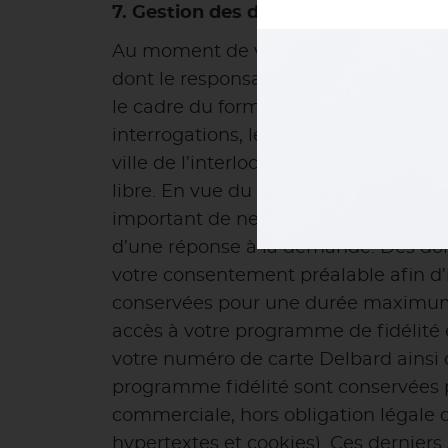
7. Gestion des données personnelles
Au moment de votre visite sur le site
dont le responsable est : Groupe Nal
le cadre du formulaire de contact pré
interrogations, le Groupe Nalod’s es
ville de l’interlocuteur, en plus de l
libre. En vue du respect du principe d
important de ne communiquer via le f
d’une réponse à la demande. Des donn
votre consentement préalable afin d’
conservées pour une durée maximum de
accès à votre programme de fidélité e
votre numéro de carte Delbard ainsi 
programme fidélité sont conservées pa
commerciale, hors obligation légale d’
hypertextes et cookies). Ces derniers