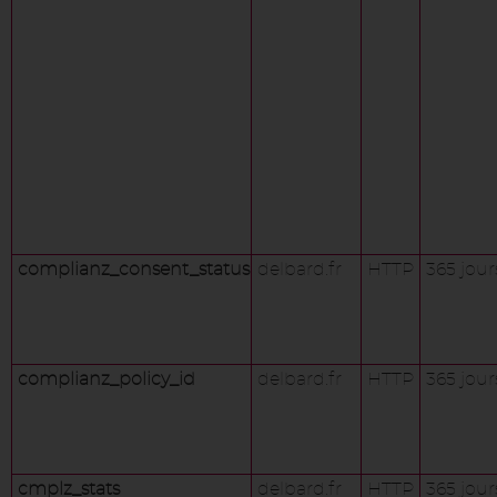
complianz_consent_status
delbard.fr
HTTP
365 jour
complianz_policy_id
delbard.fr
HTTP
365 jour
cmplz_stats
delbard.fr
HTTP
365 jour