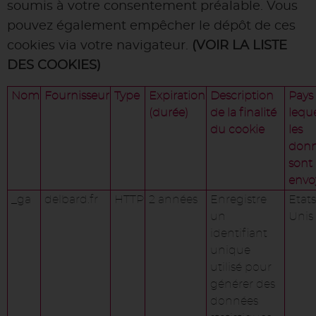
soumis à votre consentement préalable. Vous
pouvez également empêcher le dépôt de ces
cookies via votre navigateur.
(VOIR LA LISTE
DES COOKIES)
Nom
Fournisseur
Type
Expiration
Description
Pays 
(durée)
de la finalité
lequ
du cookie
les
donn
sont
envo
_ga
delbard.fr
HTTP
2 années
Enregistre
Etats
un
Unis
identifiant
unique
utilisé pour
générer des
données