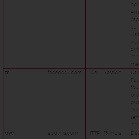
don
Ana
l’ap
co
visi
vis
dif
et 
mar
tr
facebook.com
Pixel
Session
Uti
Fa
fou
pro
pub
que
tem
‘an
uvc
addthis.com
HTTP
13 mois
Dé