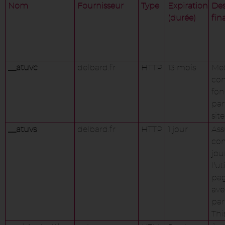
Nom
Fournisseur
Type
Expiration
Des
(durée)
fina
__atuvc
delbard.fr
HTTP
13 mois
Met
co
fon
par
sit
__atuvs
delbard.fr
HTTP
1 jour
Ass
com
jou
l’ut
pag
ave
par
Thi