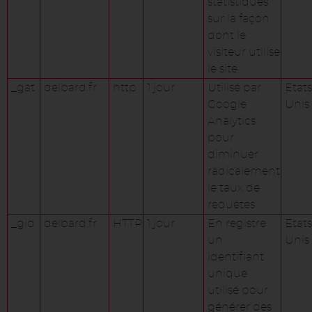
statistiques
sur la façon
dont le
visiteur utilise
le site.
_gat
delbard.fr
http
1 jour
Utilisé par
Etats
Google
Unis
Analytics
pour
diminuer
radicalement
le taux de
requêtes
_gid
delbard.fr
HTTP
1 jour
En registre
Etats
un
Unis
identifiant
unique
utilisé pour
générer des