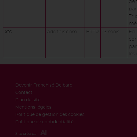
de 
par
Thi
mêm
xtc
addthis.com
HTTP
13 mois
Enr
con
par 
les
Devenir Franchisé Delbard
Contact
Plan du site
Mentions légales
Politique de gestion des cookies
Politique de confidentialité
Site créé par